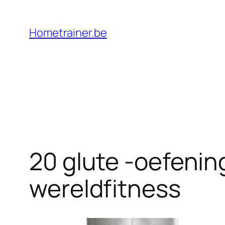
Ga
naar
Hometrainer.be
de
inhoud
20 glute -oefenin
wereldfitness