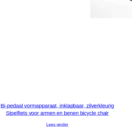
Bi-pedaal vormapparaat, inklapbaar, zilverkleurig
Stoelfiets voor armen en benen bicycle chair
Lees verder