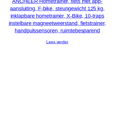
ANCHEER Hometrainer, fiets met app-
aansluiting, F-bike, steungewicht 125 kg,
inklapbare hometrainer, X-Bike, 10-traps
instelbare magneetweerstand, fietstrainer,
handpulssensoren, ruimtebesparend
Lees verder