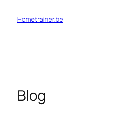
Ga
naar
Hometrainer.be
de
inhoud
Blog