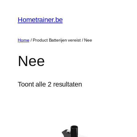
Ga
naar
Hometrainer.be
de
inhoud
Home
/ Product Batterijen vereist / ‎Nee
‎Nee
Toont alle 2 resultaten