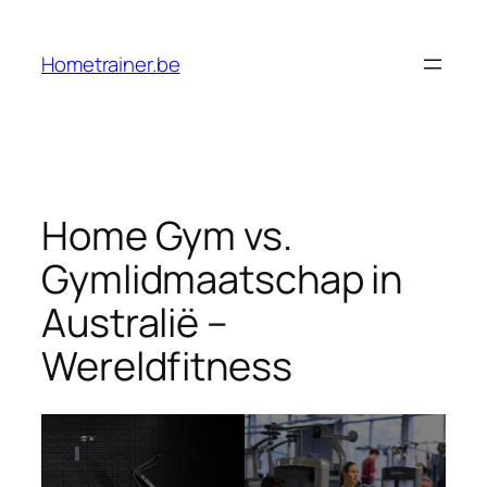
Ga
naar
Hometrainer.be
de
inhoud
Home Gym vs.
Gymlidmaatschap in
Australië –
Wereldfitness