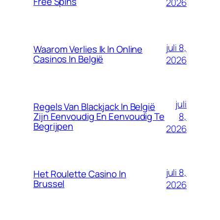
Free Spins
2026
juli 8,
Waarom Verlies Ik In Online
Casinos In België
2026
juli
Regels Van Blackjack In België
8,
Zijn Eenvoudig En Eenvoudig Te
Begrijpen
2026
juli 8,
Het Roulette Casino In
Brussel
2026