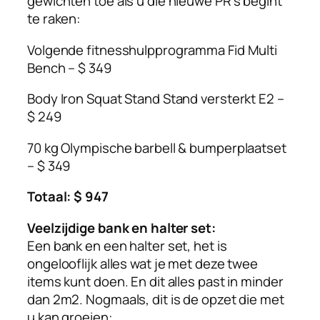
gewichten toe als u die nieuwe PR’s begint
te raken:
Volgende fitnesshulpprogramma Fid Multi
Bench – $ 349
Body Iron Squat Stand Stand versterkt E2 –
$ 249
70 kg Olympische barbell & bumperplaatset
– $ 349
Totaal: $ 947
Veelzijdige bank en halter set:
Een bank en een halter set, het is
ongelooflijk alles wat je met deze twee
items kunt doen. En dit alles past in minder
dan 2m2. Nogmaals, dit is de opzet die met
u kan groeien: