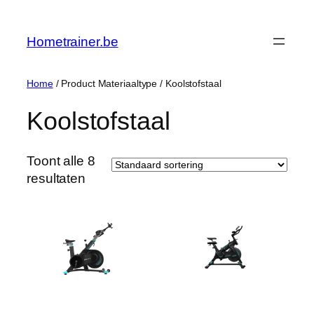
Ga
naar
Hometrainer.be
de
inhoud
Home
/ Product Materiaaltype / ‎Koolstofstaal
‎Koolstofstaal
Toont alle 8
resultaten