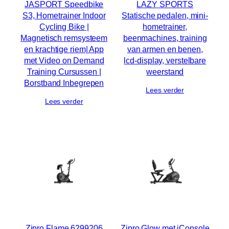
JASPORT Speedbike
LAZY SPORTS
S3, Hometrainer Indoor
Statische pedalen, mini-
Cycling Bike |
hometrainer,
Magnetisch remsysteem
beenmachines, training
en krachtige riem| App
van armen en benen,
met Video on Demand
lcd-display, verstelbare
Training Cursussen |
weerstand
Borstband Inbegrepen
Lees verder
Lees verder
Zipro Flame 6299206
Zipro Glow met iConsole