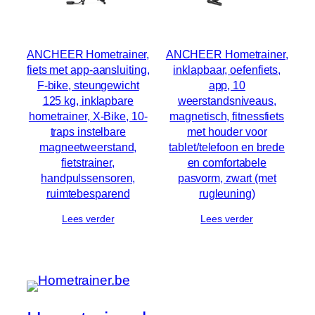
ANCHEER Hometrainer,
ANCHEER Hometrainer,
fiets met app-aansluiting,
inklapbaar, oefenfiets,
F-bike, steungewicht
app, 10
125 kg, inklapbare
weerstandsniveaus,
hometrainer, X-Bike, 10-
magnetisch, fitnessfiets
traps instelbare
met houder voor
magneetweerstand,
tablet/telefoon en brede
fietstrainer,
en comfortabele
handpulssensoren,
pasvorm, zwart (met
ruimtebesparend
rugleuning)
Lees verder
Lees verder