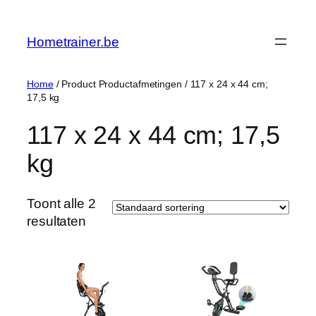
Ga
naar
Hometrainer.be
de
inhoud
Home
/ Product Productafmetingen / ‎117 x 24 x 44 cm;
17,5 kg
‎117 x 24 x 44 cm; 17,5
kg
Toont alle 2
resultaten