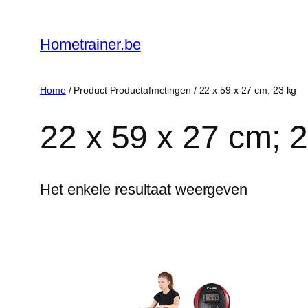
Ga
naar
Hometrainer.be
de
inhoud
Home
/ Product Productafmetingen / ‎22 x 59 x 27 cm; 23 kg
‎22 x 59 x 27 cm; 
Het enkele resultaat weergeven