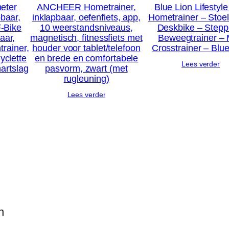
eter
ANCHEER Hometrainer,
Blue Lion Lifestyle
pbaar,
inklapbaar, oefenfiets, app,
Hometrainer – Stoelf
F-Bike
10 weerstandsniveaus,
Deskbike – Stepp
aar,
magnetisch, fitnessfiets met
Beweegtrainer – 
trainer,
houder voor tablet/telefoon
Crosstrainer – Blu
Cyclette
en brede en comfortabele
Lees verder
artslag
pasvorm, zwart (met
rugleuning)
Lees verder
n