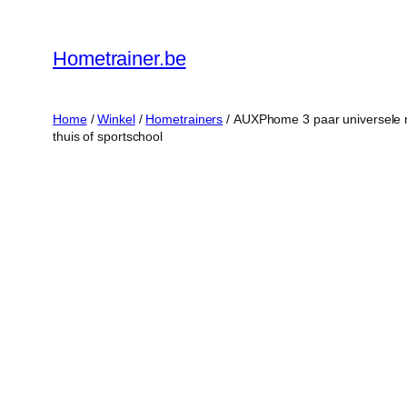
Ga
naar
Hometrainer.be
de
inhoud
Home
/
Winkel
/
Hometrainers
/ AUXPhome 3 paar universele r
thuis of sportschool