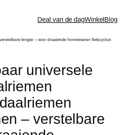
Deal van de dag
Winkel
Blog
stelbare lengte – voor draaiende hometrainer fietscyclus
ar universele
alriemen
edaalriemen
en – verstelbare