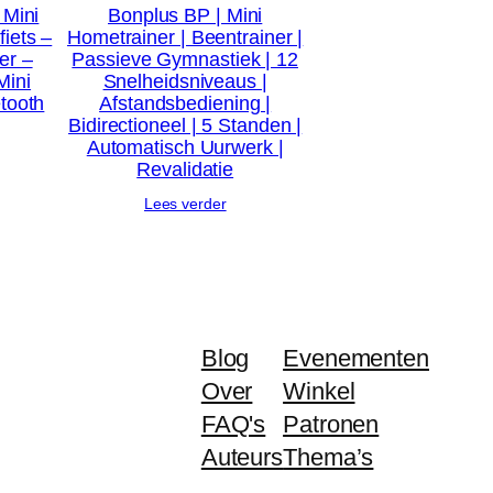
 Mini
Bonplus BP | Mini
iets –
Hometrainer | Beentrainer |
er –
Passieve Gymnastiek | 12
Mini
Snelheidsniveaus |
etooth
Afstandsbediening |
Bidirectioneel | 5 Standen |
Automatisch Uurwerk |
Revalidatie
Lees verder
Blog
Evenementen
Over
Winkel
FAQ's
Patronen
Auteurs
Thema’s