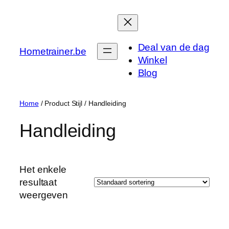
Ga
naar
de
Deal van de dag
inhoud
Hometrainer.be
Winkel
Blog
Home
/ Product Stijl / ‎Handleiding
‎Handleiding
Het enkele
resultaat
weergeven