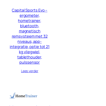
Capital Sports Evo –
ergometer,
hometrainer,
bluetooth,
magnetisch
remsysteem met 32
niveaus, app-
integratie, optie tot 21
kg vliegwiel,
tablethouder,
pulssensor
Lees verder