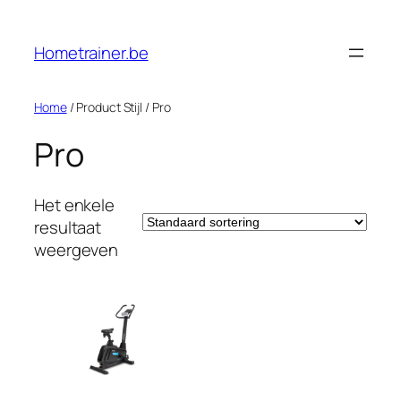
Ga
naar
Hometrainer.be
de
inhoud
Home
/ Product Stijl / ‎Pro
‎Pro
Het enkele
resultaat
weergeven