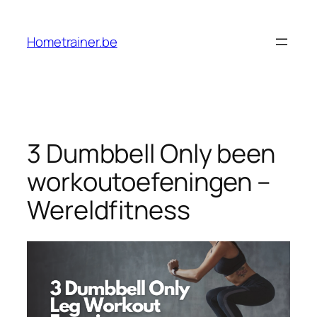
Ga
naar
Hometrainer.be
de
inhoud
3 Dumbbell Only been
workoutoefeningen –
Wereldfitness