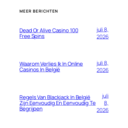
MEER BERICHTEN
juli 8,
Dead Or Alive Casino 100
Free Spins
2026
juli 8,
Waarom Verlies Ik In Online
Casinos In België
2026
juli
Regels Van Blackjack In België
8,
Zijn Eenvoudig En Eenvoudig Te
Begrijpen
2026