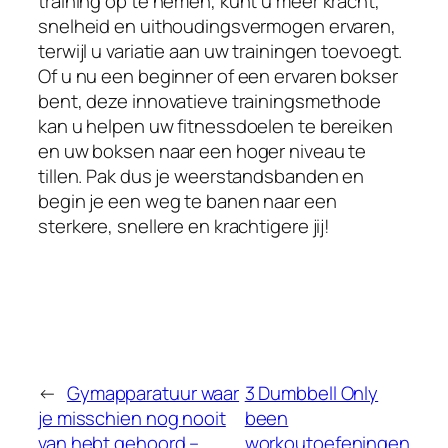
training op te nemen, kunt u meer kracht,
snelheid en uithoudingsvermogen ervaren,
terwijl u variatie aan uw trainingen toevoegt.
Of u nu een beginner of een ervaren bokser
bent, deze innovatieve trainingsmethode
kan u helpen uw fitnessdoelen te bereiken
en uw boksen naar een hoger niveau te
tillen. Pak dus je weerstandsbanden en
begin je een weg te banen naar een
sterkere, snellere en krachtigere jij!
←
Gymapparatuur waar
3 Dumbbell Only
je misschien nog nooit
been
van hebt gehoord –
workoutoefeningen