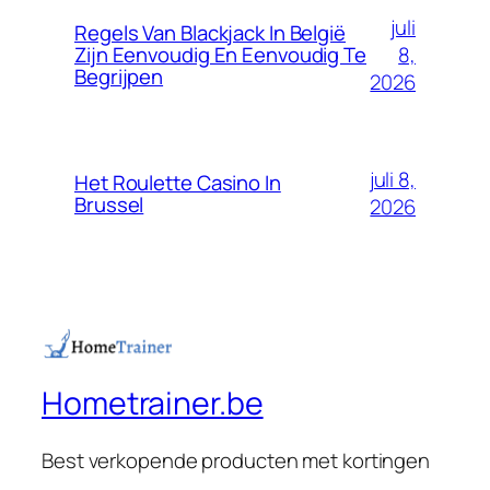
juli
Regels Van Blackjack In België
8,
Zijn Eenvoudig En Eenvoudig Te
Begrijpen
2026
juli 8,
Het Roulette Casino In
Brussel
2026
Hometrainer.be
Best verkopende producten met kortingen