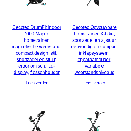
Cecotec DrumFit Indoor
Cecotec Opvouwbare
7000 Magno
hometrainer, X-bike,
hometrainer,
sportzadel en zijstuur,
magnetische weerstand,
eenvoudig en compact
compact design, stil,
inklapsysteem,
sportzadel en stuur,
apparaathouder,
ergonomisch, lcd-
variabele
display, flessenhouder
weerstandsniveaus
Lees verder
Lees verder