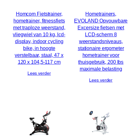
Homcom Fietstrainer,
Hometrainers,
hometrainer, fitnessfiets
EVOLAND Opvouwbare
met traploze weerstand,
Excersize fietsen met
vliegwiel van 10 kg, lcd-
LCD-scherm 8
display, indoor cycling
weerstandsniveaus,
bike, in hoogte
stationaire ergometer
verstelbaar, staal, 47 x
hometrainer voor
120 x 104,5-117 cm
thuisgebruik, 200 lbs
maximale belasting
Lees verder
Lees verder