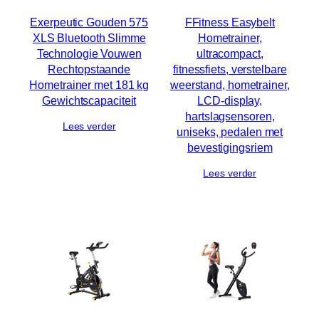
Exerpeutic Gouden 575
FFitness Easybelt
XLS Bluetooth Slimme
Hometrainer,
Technologie Vouwen
ultracompact,
Rechtopstaande
fitnessfiets, verstelbare
Hometrainer met 181 kg
weerstand, hometrainer,
Gewichtscapaciteit
LCD-display,
hartslagsensoren,
Lees verder
uniseks, pedalen met
bevestigingsriem
Lees verder