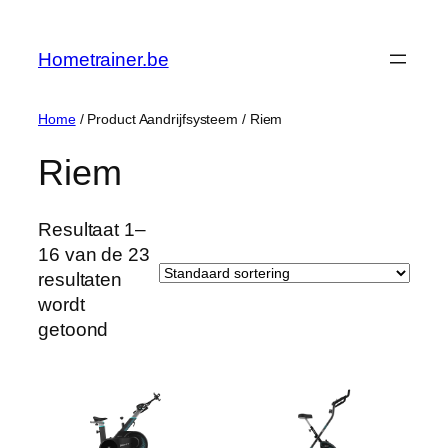
Ga
naar
Hometrainer.be
de
inhoud
Home
/ Product Aandrijfsysteem / ‎Riem
‎Riem
Resultaat 1–
16 van de 23
resultaten
wordt
getoond