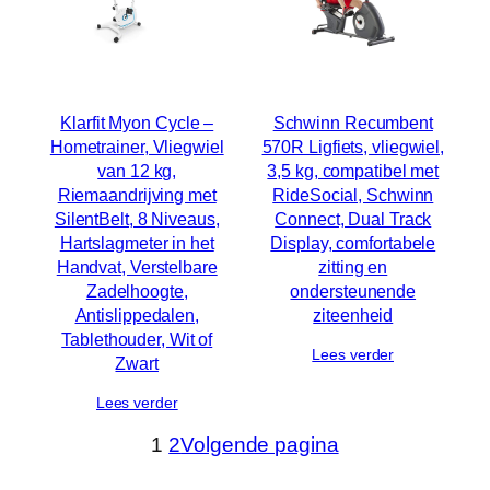
Klarfit Myon Cycle –
Schwinn Recumbent
Hometrainer, Vliegwiel
570R Ligfiets, vliegwiel,
van 12 kg,
3,5 kg, compatibel met
Riemaandrijving met
RideSocial, Schwinn
SilentBelt, 8 Niveaus,
Connect, Dual Track
Hartslagmeter in het
Display, comfortabele
Handvat, Verstelbare
zitting en
Zadelhoogte,
ondersteunende
Antislippedalen,
ziteenheid
Tablethouder, Wit of
Lees verder
Zwart
Lees verder
1
2
Volgende pagina