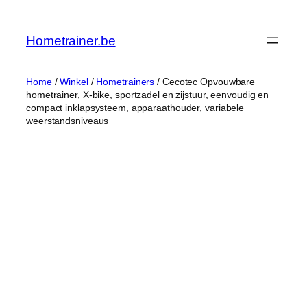
Ga
naar
Hometrainer.be
de
inhoud
Home
/
Winkel
/
Hometrainers
/ Cecotec Opvouwbare
hometrainer, X-bike, sportzadel en zijstuur, eenvoudig en
compact inklapsysteem, apparaathouder, variabele
weerstandsniveaus