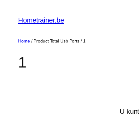
Ga
naar
Hometrainer.be
de
inhoud
Home
/ Product Total Usb Ports / ‎1
‎1
U kunt