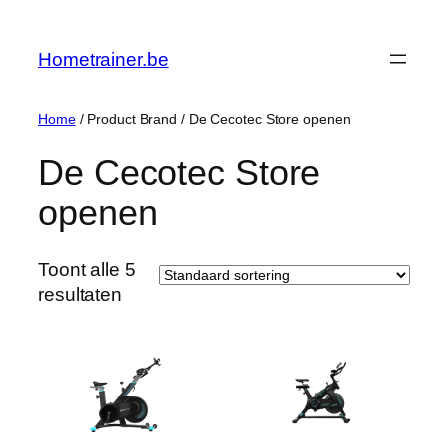
Ga
naar
Hometrainer.be
de
inhoud
Home
/ Product Brand / De Cecotec Store openen
De Cecotec Store
openen
Toont alle 5
resultaten