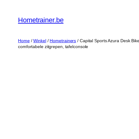
Ga
naar
Hometrainer.be
de
inhoud
Home
/
Winkel
/
Hometrainers
/ Capital Sports Azura Desk Bike
comfortabele zitgrepen, tafelconsole