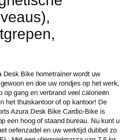
gnetische
iveaus),
itgrepen,
a Desk Bike hometrainer wordt uw
n gewoon en doe uw rondjes op het werk,
 op gang en verbrand veel calorieën
in het thuiskantoor of op kantoor! De
rts Azura Desk Bike Cardio-Bike is
 op een hoog of staand bureau. Nu kunt u
et oefenzadel en uw werktijd dubbel zo
L: Met een vliegwielmassa van 7,5 kg