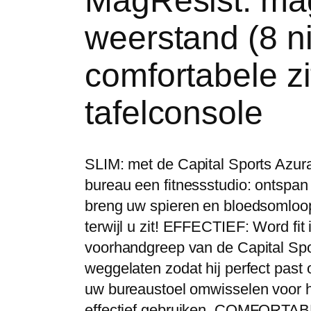
MagResist: ma
weerstand (8 n
comfortabele z
tafelconsole
SLIM: met de Capital Sports Azur
bureau een fitnessstudio: ontspa
breng uw spieren en bloedsomloop
terwijl u zit! EFFECTIEF: Word fit 
voorhandgreep van de Capital Spo
weggelaten zodat hij perfect past
uw bureaustoel omwisselen voor h
effectief gebruiken. COMFORTABE