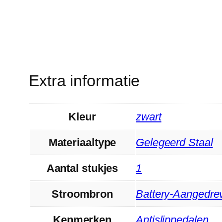
Extra informatie
Kleur
‎zwart
Materiaaltype
‎Gelegeerd Staal
Aantal stukjes
‎1
Stroombron
‎Battery-Aangedre
Kenmerken
‎Antislippedalen