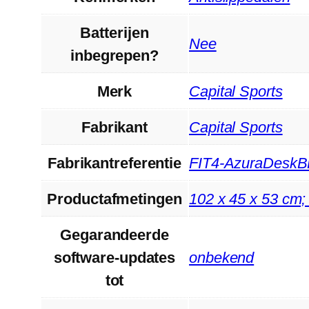
Batterijen
‎Nee
inbegrepen?
Merk
‎Capital Sports
Fabrikant
‎Capital Sports
Fabrikantreferentie
‎FIT4-AzuraDesk
Productafmetingen
‎102 x 45 x 53 cm;
Gegarandeerde
software-updates
‎onbekend
tot