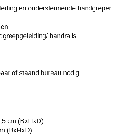
kleding en ondersteunende handgrepen
sen
ndgreepgeleiding/ handrails
baar of staand bureau nodig
53,5 cm (BxHxD)
 cm (BxHxD)