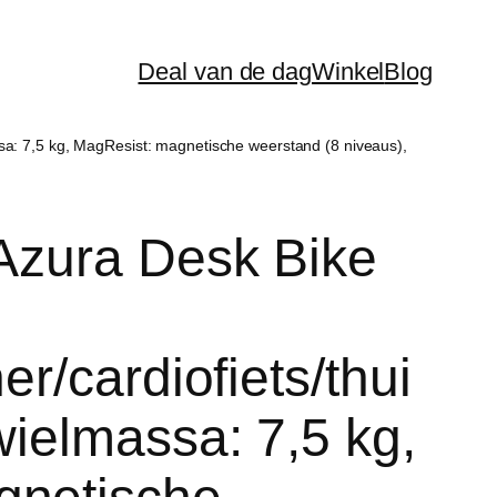
Deal van de dag
Winkel
Blog
assa: 7,5 kg, MagResist: magnetische weerstand (8 niveaus),
 Azura Desk Bike
-
er/cardiofiets/thui
wielmassa: 7,5 kg,