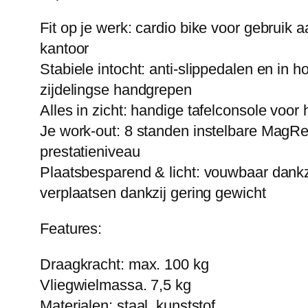
Fit op je werk:
cardio bike voor gebruik aa
kantoor
Stabiele intocht:
anti-slippedalen en in h
zijdelingse handgrepen
Alles in zicht:
handige tafelconsole voor 
Je work-out:
8 standen instelbare MagRes
prestatieniveau
Plaatsbesparend & licht:
vouwbaar dankzi
verplaatsen dankzij gering gewicht
Features:
Draagkracht: max. 100 kg
Vliegwielmassa. 7,5 kg
Materialen: staal, kunststof