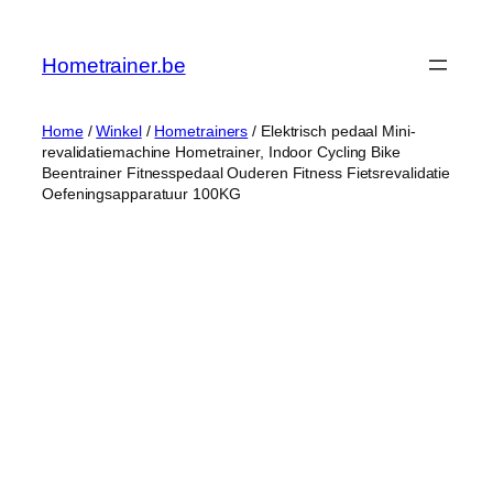
Ga
naar
Hometrainer.be
de
inhoud
Home
/
Winkel
/
Hometrainers
/ Elektrisch pedaal Mini-
revalidatiemachine Hometrainer, Indoor Cycling Bike
Beentrainer Fitnesspedaal Ouderen Fitness Fietsrevalidatie
Oefeningsapparatuur 100KG