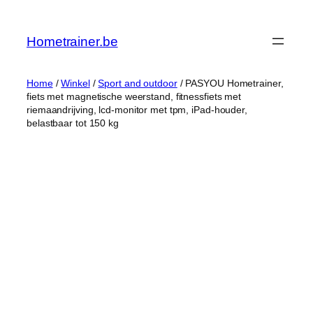
Ga
naar
Hometrainer.be
de
inhoud
Home
/
Winkel
/
Sport and outdoor
/ PASYOU Hometrainer,
fiets met magnetische weerstand, fitnessfiets met
riemaandrijving, lcd-monitor met tpm, iPad-houder,
belastbaar tot 150 kg