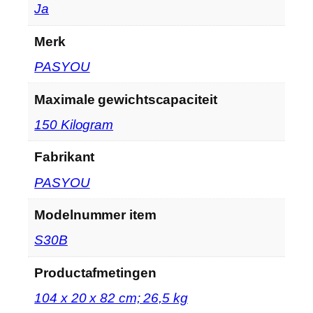
‎Ja
Merk
‎PASYOU
Maximale gewichtscapaciteit
‎150 Kilogram
Fabrikant
‎PASYOU
Modelnummer item
‎S30B
Productafmetingen
‎104 x 20 x 82 cm; 26,5 kg