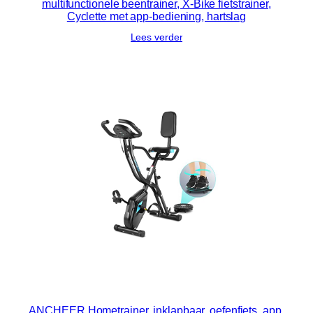
multifunctionele beentrainer, X-Bike fietstrainer,
Cyclette met app-bediening, hartslag
Lees verder
ANCHEER Hometrainer, inklapbaar, oefenfiets, app,