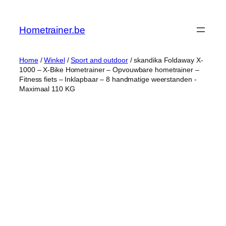
Ga
naar
Hometrainer.be
de
inhoud
Home
/
Winkel
/
Sport and outdoor
/ skandika Foldaway X-
1000 – X-Bike Hometrainer – Opvouwbare hometrainer –
Fitness fiets – Inklapbaar – 8 handmatige weerstanden -
Maximaal 110 KG