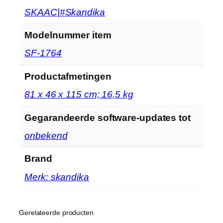
‎SKAAC|#Skandika
Modelnummer item
‎SF-1764
Productafmetingen
‎81 x 46 x 115 cm; 16,5 kg
Gegarandeerde software-updates tot
‎onbekend
Brand
Merk: skandika
Gerelateerde producten