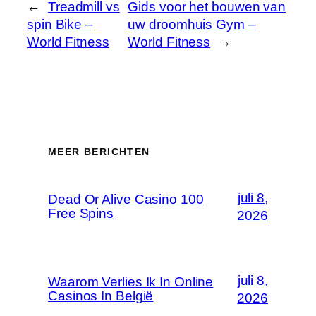
←
Treadmill vs
Gids voor het bouwen van
spin Bike –
uw droomhuis Gym –
World Fitness
World Fitness
→
MEER BERICHTEN
juli 8,
Dead Or Alive Casino 100
Free Spins
2026
juli 8,
Waarom Verlies Ik In Online
Casinos In België
2026