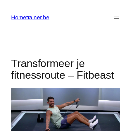
Ga
naar
Hometrainer.be
de
inhoud
Transformeer je
fitnessroute – Fitbeast