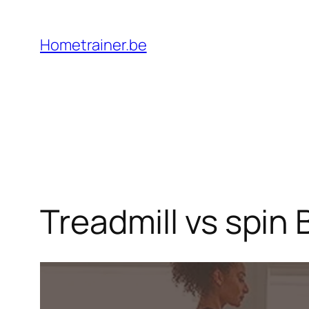
Ga
naar
Hometrainer.be
de
inhoud
Treadmill vs spin 