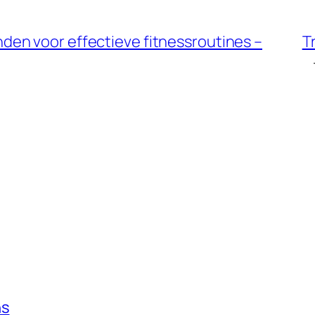
en voor effectieve fitnessroutines –
T
ns